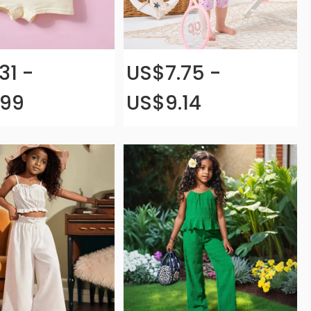
31 -
US$7.75 -
.99
US$9.14