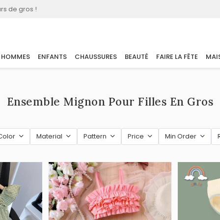
rs de gros !
HOMMES
ENFANTS
CHAUSSURES
BEAUTÉ
FAIRE LA FÊTE
MAI
Ensemble Mignon Pour Filles En Gros
Color
Material
Pattern
Price
Min Order