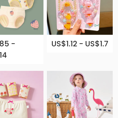
85 -
US$1.12 - US$1.7
14