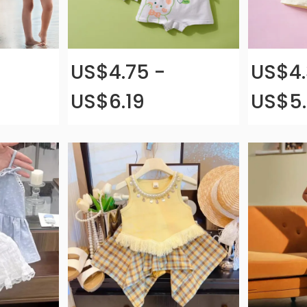
US$4.75 -
US$4.
US$6.19
US$5