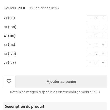
Couleur:
2031
Guide des tailles
2T(90)
0
3T(100)
0
4T(110)
0
5T(115)
0
6T(120)
0
7T(125)
0
Ajouter au panier
Détails et images disponibles en téléchargement sur PC
Description du produit