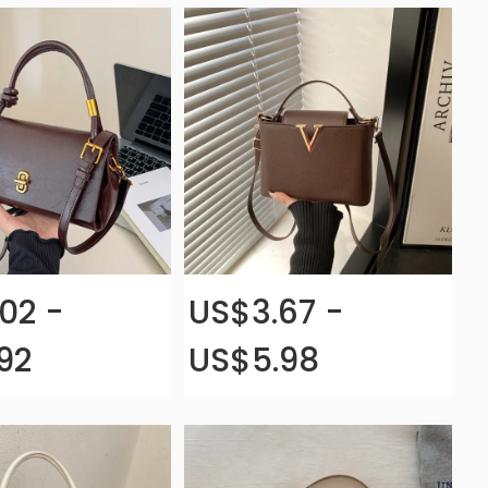
02 -
US$3.67 -
92
US$5.98