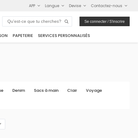
APP
Langue
Devise
Contactez-nous
Se connecter / S'inscrire
SON
PAPETERIE
SERVICES PERSONNALISÉS
se
Denim
Sacs à main
Clair
Voyage