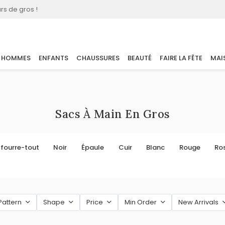
rs de gros !
HOMMES
ENFANTS
CHAUSSURES
BEAUTÉ
FAIRE LA FÊTE
MAI
Sacs À Main En Gros
 fourre-tout
Noir
Épaule
Cuir
Blanc
Rouge
Ro
Pattern
Shape
Price
Min Order
New Arrivals