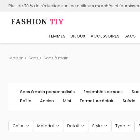
Plus de 70 % de réduction sur les meilleurs marchés et fournisseu
FASHION⁠
TIY
FEMMES
BIJOUX
ACCESSOIRES
SACS
Maison
Sacs
Sacs à main
Sacs à main personnalisés
Ensembles de sacs
Sac
Paille
Ancien
Mini
Fermeture éclair
Suède
Color
Material
Detail
Style
Type