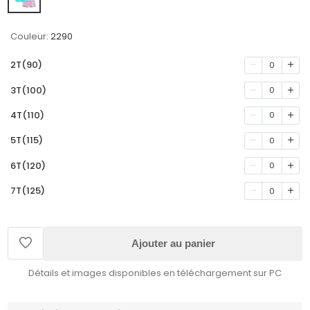
Couleur:
2290
2T(90)
0
3T(100)
0
4T(110)
0
5T(115)
0
6T(120)
0
7T(125)
0
Ajouter au panier
Détails et images disponibles en téléchargement sur PC