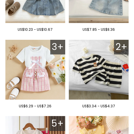
US$10.23 - US$10.67
US$7.85 - US$8.36
3+
2+
US$6.29 - US$7.26
US$3.34 - US$4.37
5+