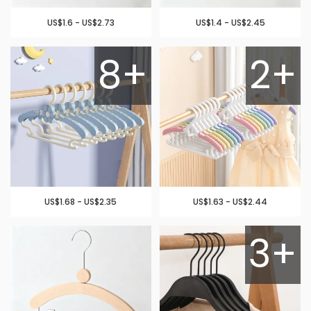
US$1.6 - US$2.73
US$1.4 - US$2.45
8+
2+
US$1.68 - US$2.35
US$1.63 - US$2.44
3+