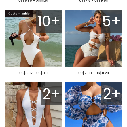
US$5.86 - US$8.61
US$7.6 - US$9.58
10+
5+
US$5.32 - US$9.8
US$7.89 - US$11.28
2+
2+