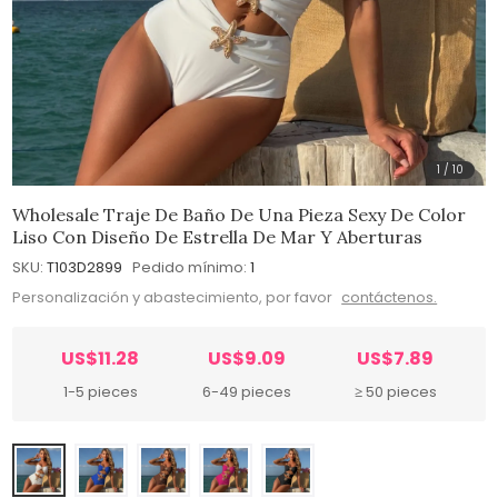
1
/
10
Wholesale Traje De Baño De Una Pieza Sexy De Color
Liso Con Diseño De Estrella De Mar Y Aberturas
SKU:
T103D2899
Pedido mínimo:
1
Personalización y abastecimiento, por favor
contáctenos.
US$11.28
US$9.09
US$7.89
1-5 pieces
6-49 pieces
≥ 50 pieces