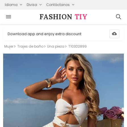
Idioma
Divisa
Contáctanos
FASHION⁠
TIY
Download app and enjoy extra discount
Mujer
Trajes de baño
Una pieza
T103D2899