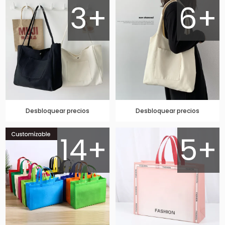
3+
6+
Desbloquear precios
Desbloquear precios
14+
5+