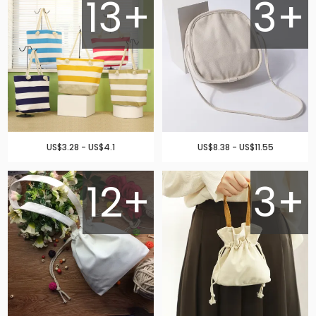
13+
3+
US$3.28 - US$4.1
US$8.38 - US$11.55
12+
3+