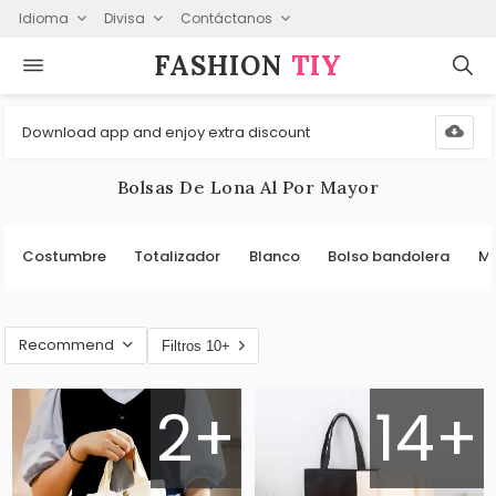
Idioma
Divisa
Contáctanos
FASHION⁠
TIY
Download app and enjoy extra discount
Bolsas De Lona Al Por Mayor
Costumbre
Totalizador
Blanco
Bolso bandolera
Mu
Recommend
Filtros 10+
2+
14+