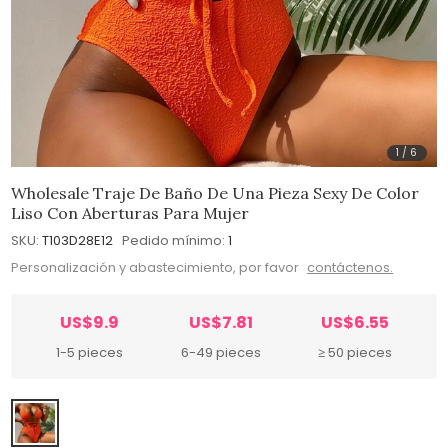
1
/
6
Wholesale Traje De Baño De Una Pieza Sexy De Color
Liso Con Aberturas Para Mujer
SKU:
T103D28E12
Pedido mínimo:
1
Personalización y abastecimiento, por favor
contáctenos.
US$9.9
US$7.81
US$6.55
1-5 pieces
6-49 pieces
≥ 50 pieces