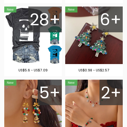
28+
6+
US$5.6 - US$7.09
US$0.98 - US$2.57
5+
2+