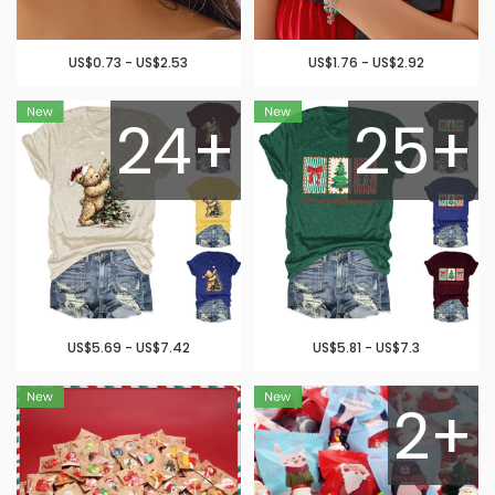
US$0.73 - US$2.53
US$1.76 - US$2.92
24+
25+
US$5.69 - US$7.42
US$5.81 - US$7.3
2+