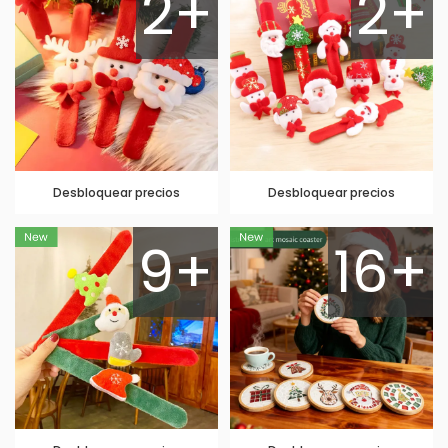
2+
2+
Desbloquear precios
Desbloquear precios
9+
16+