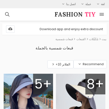
لغة
عملة
اتصل بنا
FASHION⁠
TIY
Download app and enjoy extra discount
بيت
مُكَمِّلات
القبعات
قبعات شمسية
قبعات شمسية بالجملة
Recommend
الفلاتر 10+
5+
8+