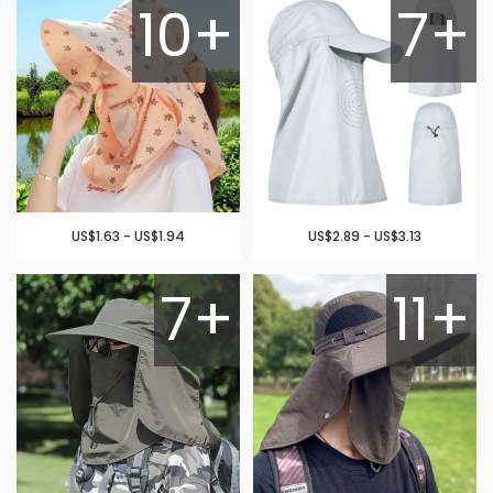
10+
7+
US$1.63 - US$1.94
US$2.89 - US$3.13
7+
11+