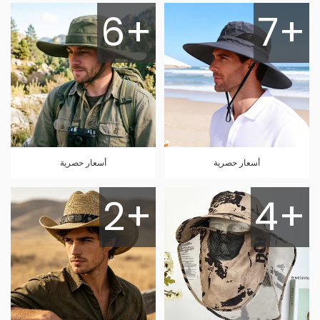
6+
7+
أسعار حصرية
أسعار حصرية
2+
4+