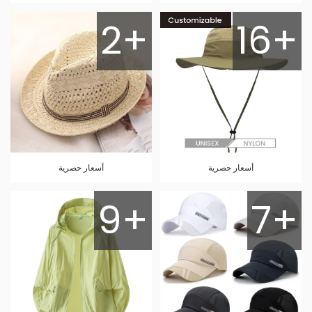
2+
16+
أسعار حصرية
أسعار حصرية
9+
7+