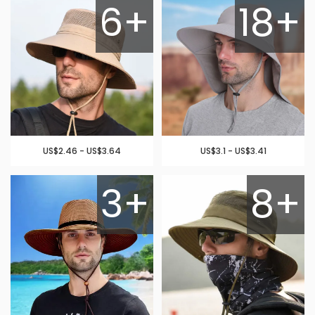
6+
18+
US$2.46 - US$3.64
US$3.1 - US$3.41
3+
8+