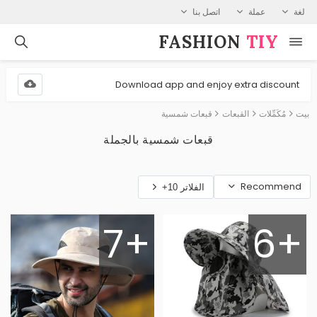
لغة
عملة
اتصل بنا
FASHION⁠
TIY
Download app and enjoy extra discount
بيت
مُكَمِّلات
القبعات
قبعات شمسية
قبعات شمسية بالجملة
Recommend
الفلاتر 10+
7+
6+