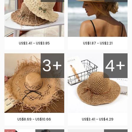
US$3.41 - US$3.85
US$1.87 - US$2.21
3+
4+
US$8.69 - US$10.66
US$3.41 - US$4.29