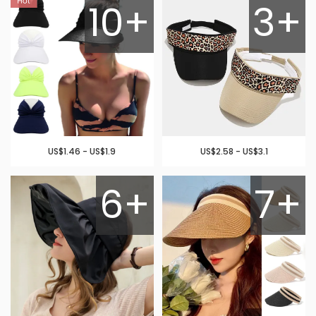
10+
3+
US$1.46 - US$1.9
US$2.58 - US$3.1
6+
7+