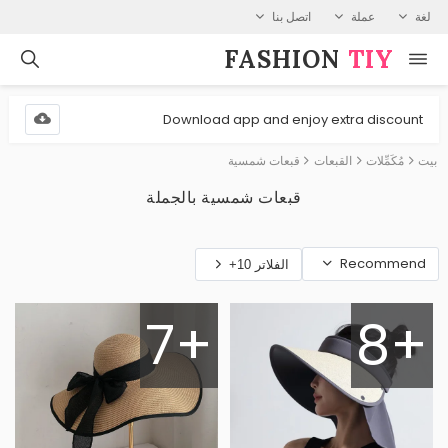
لغة
عملة
اتصل بنا
FASHION⁠
TIY
Download app and enjoy extra discount
بيت
مُكَمِّلات
القبعات
قبعات شمسية
قبعات شمسية بالجملة
Recommend
الفلاتر 10+
7+
8+