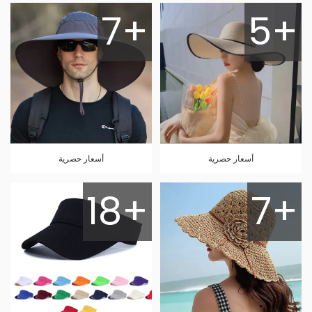
7+
5+
أسعار حصرية
أسعار حصرية
18+
7+