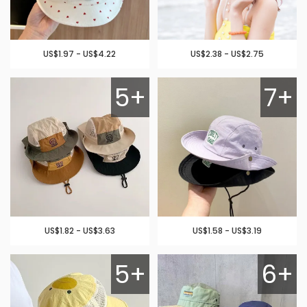
US$1.97 - US$4.22
US$2.38 - US$2.75
5+
7+
US$1.82 - US$3.63
US$1.58 - US$3.19
5+
6+