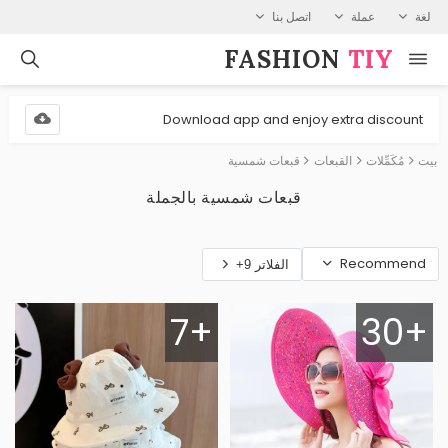
لغة
عملة
اتصل بنا
FASHION⁠
TIY
Download app and enjoy extra discount
بيت
مُكَمِّلات
القبعات
قبعات شمسية
قبعات شمسية بالجملة
Recommend
الفلاتر 9+
7+
30+