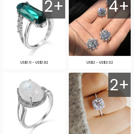
2+
4+
US$1.11 - US$1.82
US$2 - US$3.02
2+