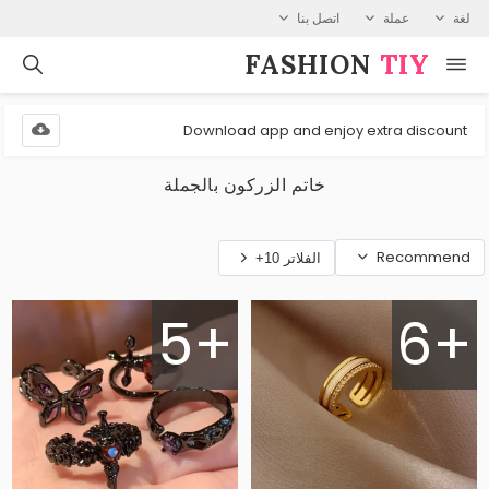
لغة
عملة
اتصل بنا
FASHION⁠
TIY
Download app and enjoy extra discount
خاتم الزركون بالجملة
Recommend
الفلاتر 10+
5+
6+