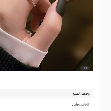
1
/
6
وصف المنتج
الخامة:
نحاس