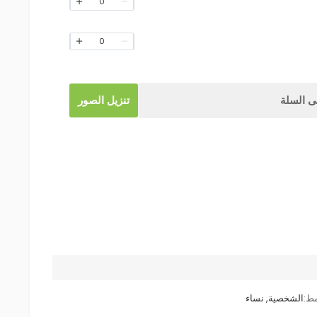
0
0
 السلة
تنزيل الصور
مط:
الشخصية, نساء