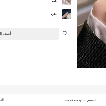
ذهب
فضي
أضف إلى
التصميم النموذجي:
هندسي
الن