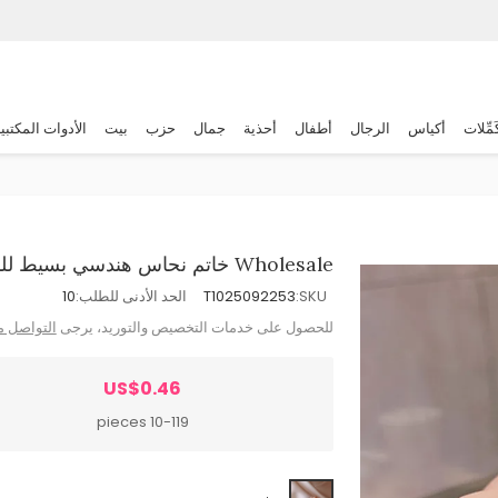
َمِّلات
أكياس
الرجال
أطفال
أحذية
جمال
حزب
بيت
الأدوات المكتبي
Wholesale خاتم نحاس هندسي بسيط للنساء بحجر الزركون
SKU:
T1025092253
الحد الأدنى للطلب:
10
للحصول على خدمات التخصيص والتوريد، يرجى
التواصل م
US$0.46
10-119 pieces