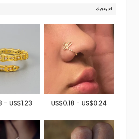
قد يعجبك
 - US$1.23
US$0.18 - US$0.24