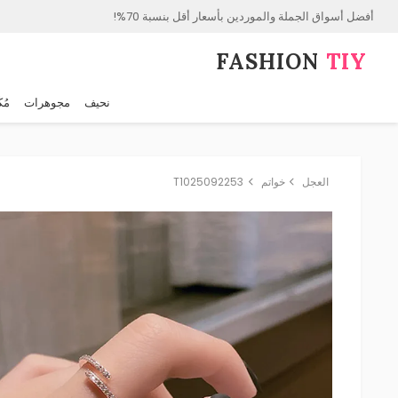
أفضل أسواق الجملة والموردين بأسعار أقل بنسبة 70%!
FASHION⁠
TIY
نحيف
مجوهرات
مُك
العجل
خواتم
T1025092253