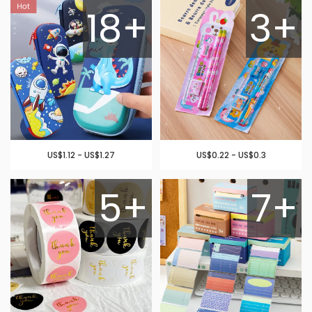
18+
3+
US$1.12 - US$1.27
US$0.22 - US$0.3
5+
7+