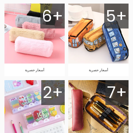
6+
5+
أسعار حصرية
أسعار حصرية
2+
7+