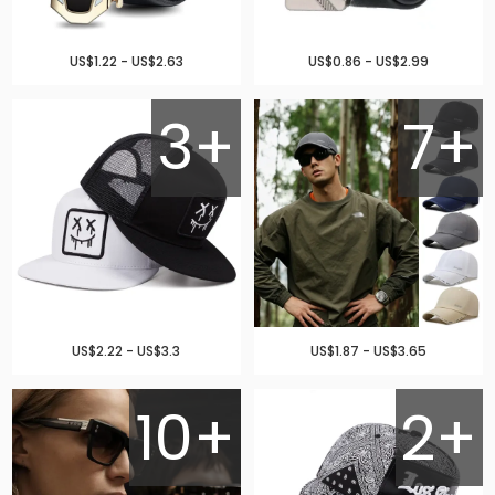
US$1.22 - US$2.63
US$0.86 - US$2.99
3+
7+
US$2.22 - US$3.3
US$1.87 - US$3.65
10+
2+