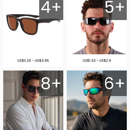
4+
5+
US$3.29 - US$4.85
US$1.42 - US$2.9
8+
6+