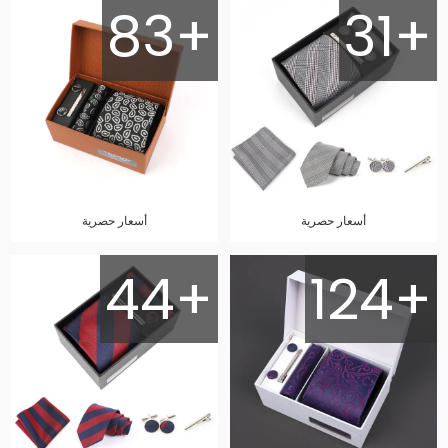
83+
31+
أسعار حصرية
أسعار حصرية
44+
124+