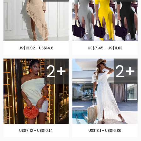
US$10.92 - US$14.6
US$7.45 - US$11.83
2+
2+
US$7.12 - US$10.14
US$13.1 - US$16.86