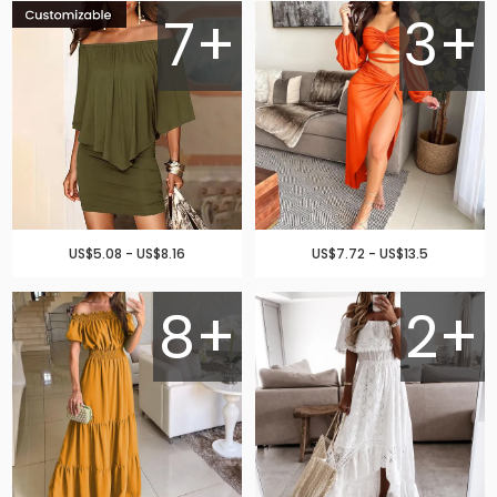
7+
3+
US$5.08 - US$8.16
US$7.72 - US$13.5
8+
2+