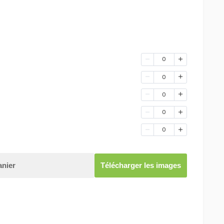
0
0
0
0
0
anier
Télécharger les images