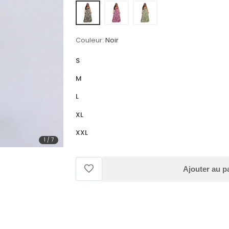
Couleur:
Noir
S
M
L
XL
XXL
1
/
7
Ajouter au p