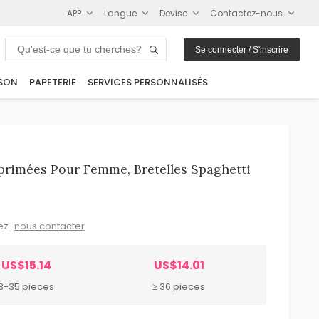
APP
Langue
Devise
Contactez-nous
Se connecter / S'inscrire
SON
PAPETERIE
SERVICES PERSONNALISÉS
primées Pour Femme, Bretelles Spaghetti
lez
nous contacter
US$15.14
US$14.01
3-35 pieces
≥ 36 pieces