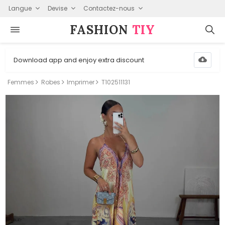
Langue
Devise
Contactez-nous
FASHION⁠
TIY
Download app and enjoy extra discount
Femmes
Robes
Imprimer
T102511131