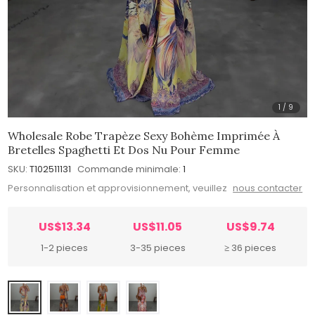
1
/
9
Wholesale Robe Trapèze Sexy Bohème Imprimée À
Bretelles Spaghetti Et Dos Nu Pour Femme
SKU:
T102511131
Commande minimale:
1
Personnalisation et approvisionnement, veuillez
nous contacter
US$13.34
US$11.05
US$9.74
1-2 pieces
3-35 pieces
≥ 36 pieces