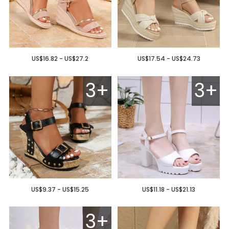
US$16.82 - US$27.2
US$17.54 - US$24.73
3+
3+
US$9.37 - US$15.25
US$11.18 - US$21.13
3+