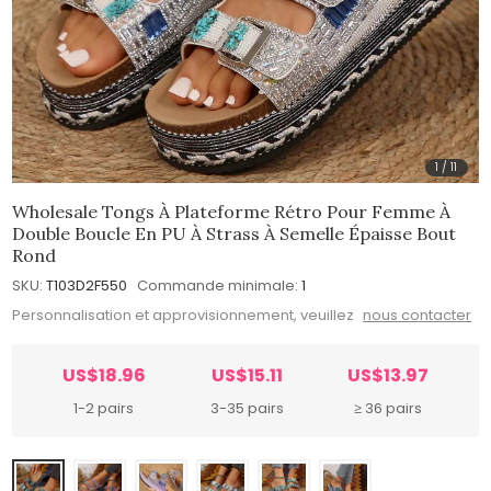
1
/
11
Wholesale Tongs À Plateforme Rétro Pour Femme À
Double Boucle En PU À Strass À Semelle Épaisse Bout
Rond
SKU:
T103D2F550
Commande minimale:
1
Personnalisation et approvisionnement, veuillez
nous contacter
US$18.96
US$15.11
US$13.97
1-2 pairs
3-35 pairs
≥ 36 pairs