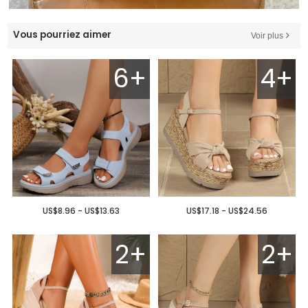
Vous pourriez aimer
Voir plus
6+
4+
US$8.96 - US$13.63
US$17.18 - US$24.56
2+
2+