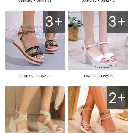
US$8.96 - US$13.63
US$16.82 - US$27.2
3+
3+
US$11.53 - US$19.11
US$11.18 - US$21.13
2+