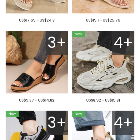
US$17.69 - US$24.8
US$19.1 - US$25.76
3+
4+
US$9.87 - US$14.82
US$8.92 - US$15.81
3+
4+