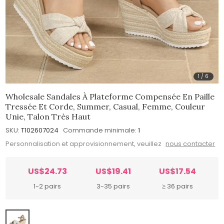
1
/
6
Wholesale Sandales À Plateforme Compensée En Paille
Tressée Et Corde, Summer, Casual, Femme, Couleur
Unie, Talon Très Haut
SKU:
T102607024
Commande minimale:
1
Personnalisation et approvisionnement, veuillez
nous contacter
US$24.73
US$19.41
US$17.54
1-2 pairs
3-35 pairs
≥ 36 pairs