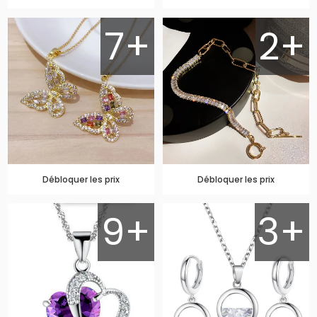
7+
2+
Débloquer les prix
Débloquer les prix
9+
3+