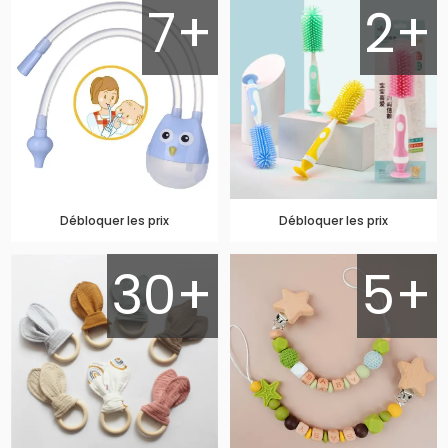
7+
2+
Débloquer les prix
Débloquer les prix
30+
5+