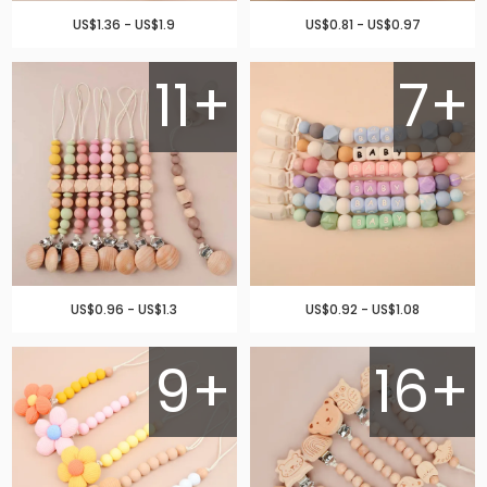
US$1.36 - US$1.9
US$0.81 - US$0.97
11+
7+
US$0.96 - US$1.3
US$0.92 - US$1.08
9+
16+