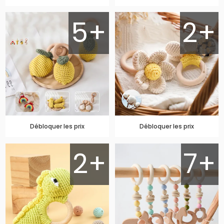
5+
2+
Débloquer les prix
Débloquer les prix
2+
7+