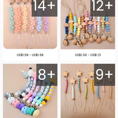
14+
12+
US$1.58 - US$1.98
US$1.06 - US$1.21
8+
9+