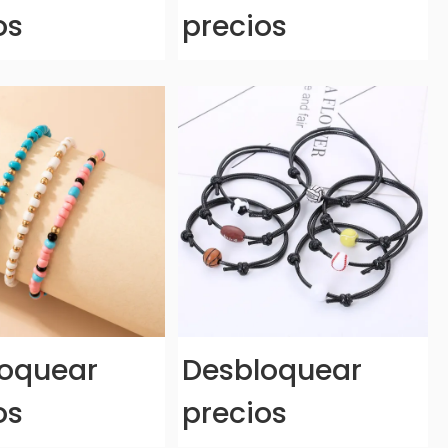
os
precios
oquear
Desbloquear
os
precios