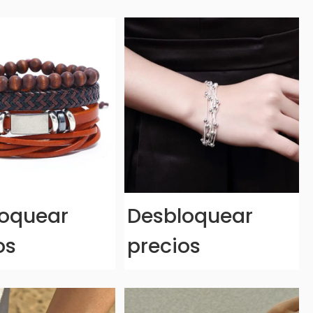
oquear
Desbloquear
os
precios