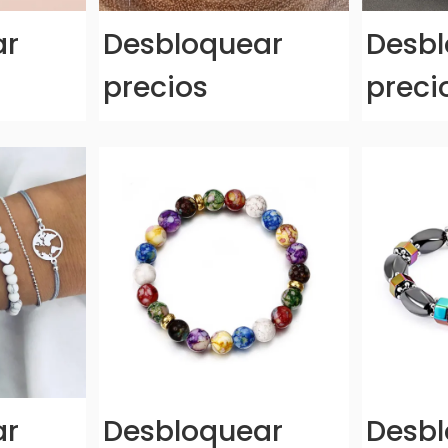
ar
Desbloquear
Desbl
precios
preci
ar
Desbloquear
Desbl