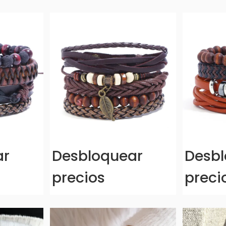
ar
Desbloquear
Desbl
precios
preci