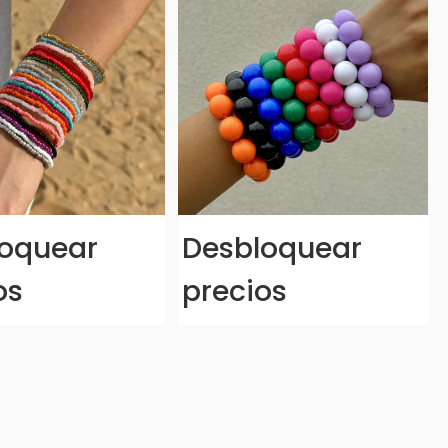
oquear
Desbloquear
os
precios