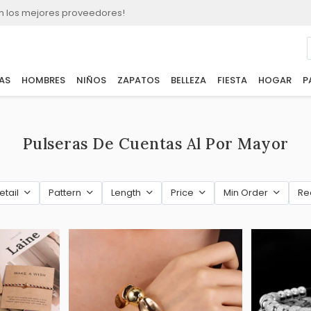
n los mejores proveedores!
AS
HOMBRES
NIÑOS
ZAPATOS
BELLEZA
FIESTA
HOGAR
P
Pulseras De Cuentas Al Por Mayor
etail
Pattern
Length
Price
Min Order
R