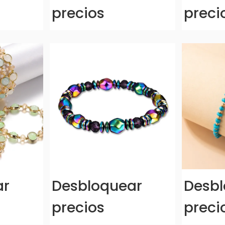
precios
preci
ar
Desbloquear
Desbl
precios
preci