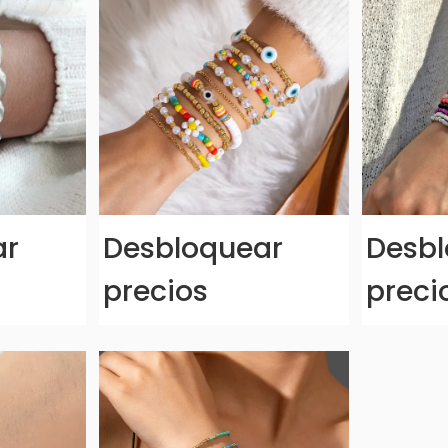
ar
Desbloquear
Desbl
precios
preci