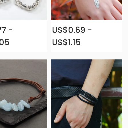
77 -
US$0.69 -
.05
US$1.15