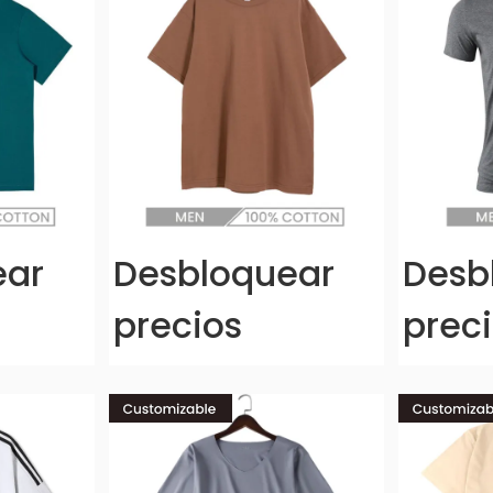
ear
Desbloquear
Desb
precios
prec