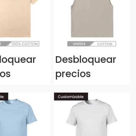
loquear
Desbloquear
ios
precios