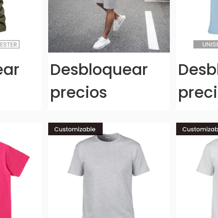
ear
Desbloquear
Desb
precios
prec