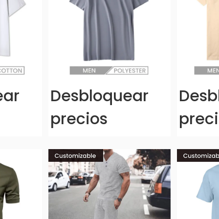
ear
Desbloquear
Desb
precios
prec