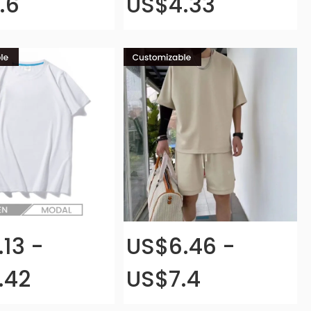
.6
US$4.33
13 -
US$6.46 -
.42
US$7.4