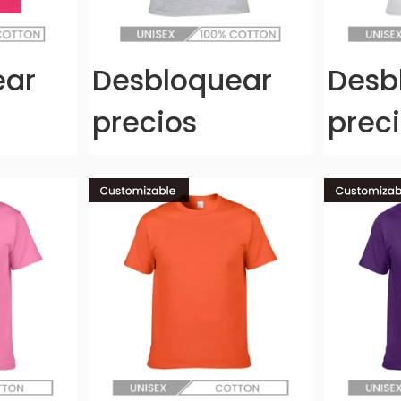
ear
Desbloquear
Desb
precios
prec