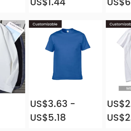
US$1.44
US$6
US$3.63 -
US$2.
US$5.18
US$2