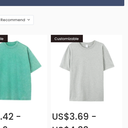
Recommend
.42 -
US$3.69 -