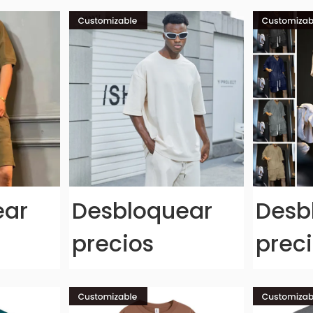
ear
Desbloquear
Desb
precios
prec