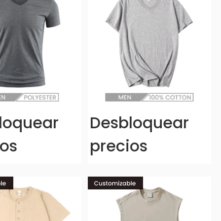
loquear
Desbloquear
ios
precios