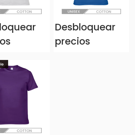
loquear
Desbloquear
ios
precios