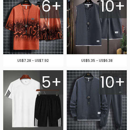
6+
10+
US$7.28 - US$7.92
US$5.35 - US$6.38
5+
10+