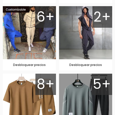
6+
2+
Desbloquear precios
Desbloquear precios
8+
5+