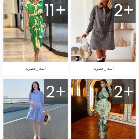
11+
2+
أسعار حصرية
أسعار حصرية
2+
2+