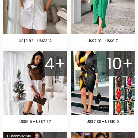
US$8.92 - US$13.12
US$7.01 - US$9.7
4+
10+
US$6.5 - US$7.77
US$7.38 - US$10.6