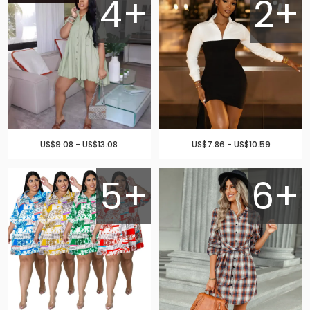
4+
2+
US$9.08 - US$13.08
US$7.86 - US$10.59
5+
6+