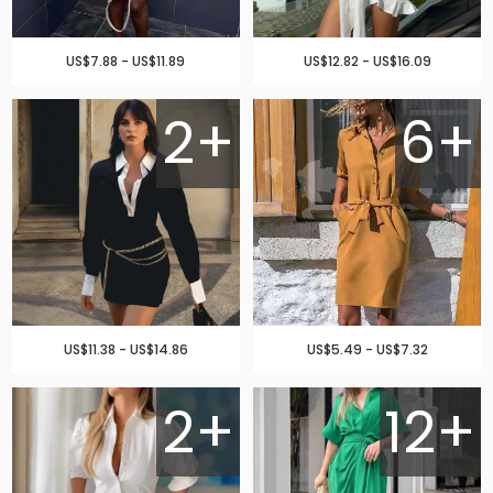
US$7.88 - US$11.89
US$12.82 - US$16.09
2+
6+
US$11.38 - US$14.86
US$5.49 - US$7.32
2+
12+