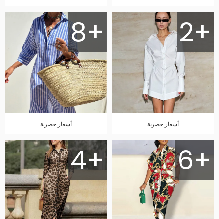
8+
2+
أسعار حصرية
أسعار حصرية
4+
6+