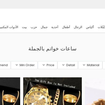
َمِّلات
أكياس
الرجال
أطفال
أحذية
جمال
حزب
بيت
الأدوات المكتبي
ساعات خواتم بالجملة
mend
Min Order
Price
Detail
Material