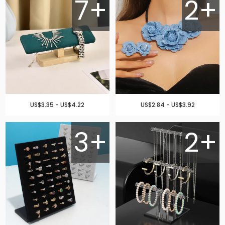
7+
2+
US$3.35 - US$4.22
US$2.84 - US$3.92
3+
2+