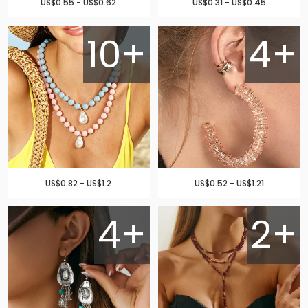
US$0.55 - US$0.62
US$0.31 - US$0.45
10+
4+
US$0.82 - US$1.2
US$0.52 - US$1.21
4+
2+