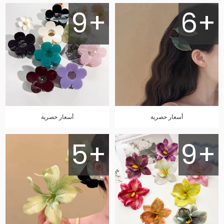
9+
6+
أسعار حصرية
أسعار حصرية
5+
9+