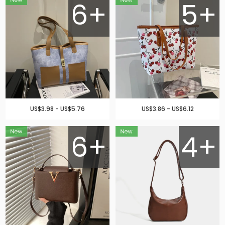
6+
5+
US$3.98 - US$5.76
US$3.86 - US$6.12
6+
4+