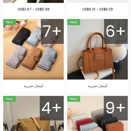
US$3.67 - US$5.98
US$6.13 - US$8.29
7+
6+
أسعار حصرية
أسعار حصرية
4+
9+