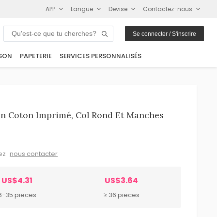
APP
Langue
Devise
Contactez-nous
Se connecter / S'inscrire
SON
PAPETERIE
SERVICES PERSONNALISÉS
En Coton Imprimé, Col Rond Et Manches
lez
nous contacter
US$4.31
US$3.64
6-35 pieces
≥ 36 pieces