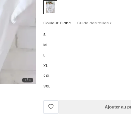
Couleur:
Blanc
Guide des tailles
S
M
L
XL
2XL
1
/
3
3XL
Ajouter au p