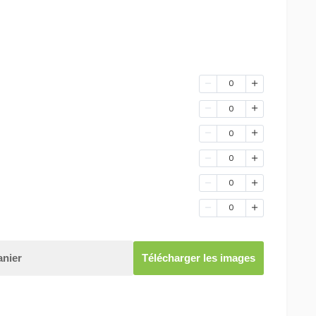
0
0
0
0
0
0
anier
Télécharger les images