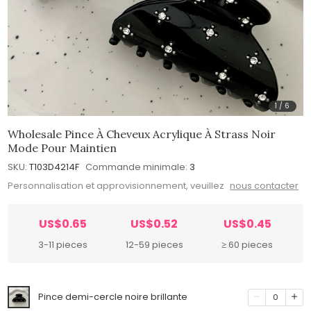
1
/
6
Wholesale Pince À Cheveux Acrylique À Strass Noir
Mode Pour Maintien
SKU:
T103D4214F
Commande minimale:
3
Personnalisation et approvisionnement, veuillez
nous contacter
US$0.65
US$0.52
US$0.45
3-11 pieces
12-59 pieces
≥ 60 pieces
Pince demi-cercle noire brillante
0