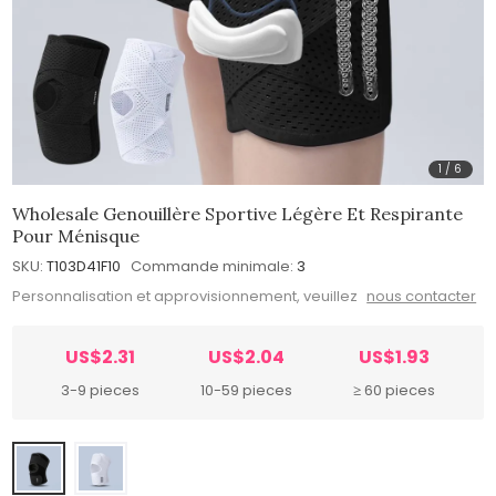
1
/
6
Wholesale Genouillère Sportive Légère Et Respirante
Pour Ménisque
SKU:
T103D41F10
Commande minimale:
3
Personnalisation et approvisionnement, veuillez
nous contacter
US$2.31
US$2.04
US$1.93
3-9 pieces
10-59 pieces
≥ 60 pieces