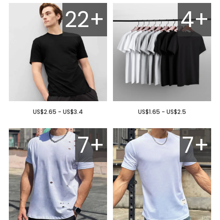
22+
4+
US$2.65 - US$3.4
US$1.65 - US$2.5
7+
7+