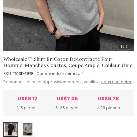
1
/
5
Wholesale T-Shirt En Coton Décontracté Pour
Homme, Manches Courtes, Coupe Ample, Couleur Unie
SKU:
T103D41E1B
Commande minimale:
1
Personnalisation et approvisionnement, veuillez
nous contacter
US$8.12
US$7.06
US$6.78
1-5 pieces
6-35 pieces
≥ 36 pieces