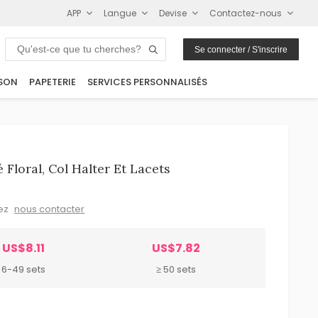
APP
Langue
Devise
Contactez-nous
Se connecter / S'inscrire
SON
PAPETERIE
SERVICES PERSONNALISÉS
Floral, Col Halter Et Lacets
lez
nous contacter
US$8.11
US$7.82
6-49 sets
≥ 50 sets