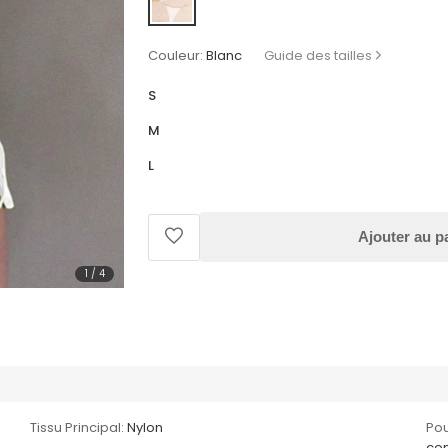
Couleur:
Blanc
Guide des tailles
S
M
L
Ajouter au p
1
/
4
Tissu Principal:
Nylon
Pou
cen