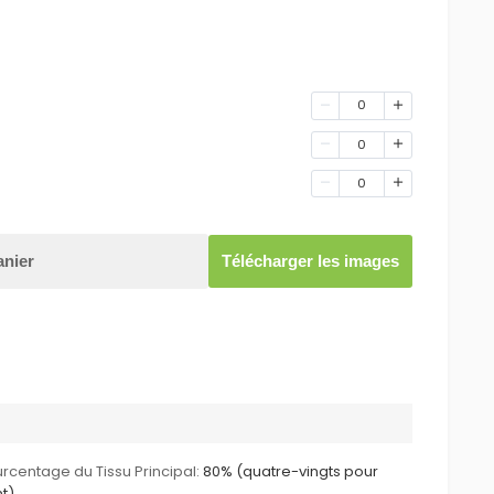
0
0
0
anier
Télécharger les images
rcentage du Tissu Principal:
80% (quatre-vingts pour
t)