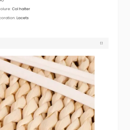
olure:
Col halter
oration:
Lacets