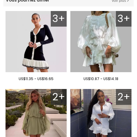
Vous pourriez aimer
Voir plus
3+
3+
US$11.35 - US$16.65
US$10.87 - US$14.18
2+
2+