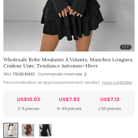
1
/
7
Wholesale Robe Moulante À Volants, Manches Longues,
Couleur Unie, Tendance Automne-Hiver
SKU:
T103D41A1C
Commande minimale:
2
Personnalisation et approvisionnement, veuillez
nous contacter
US$10.03
US$7.92
US$7.12
2-5 pieces
6-49 pieces
≥ 50 pieces