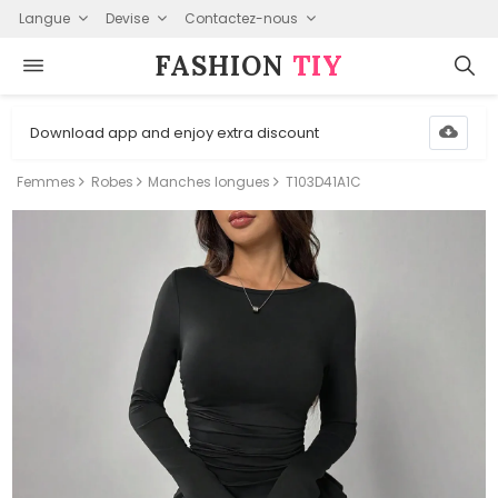
Langue
Devise
Contactez-nous
FASHION⁠
TIY
Download app and enjoy extra discount
Femmes
Robes
Manches longues
T103D41A1C