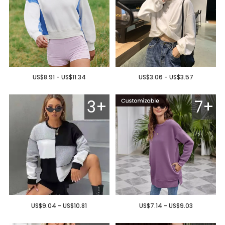
US$8.91 - US$11.34
US$3.06 - US$3.57
3+
7+
US$9.04 - US$10.81
US$7.14 - US$9.03