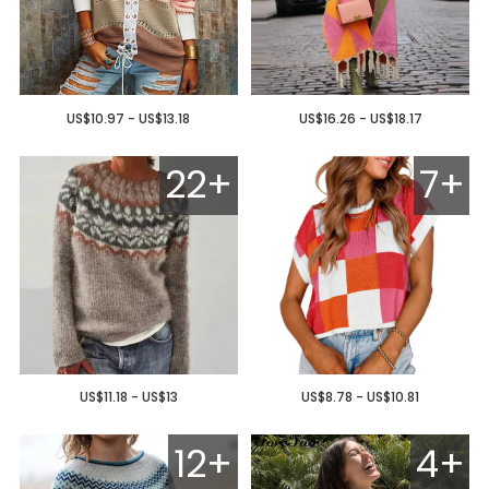
US$10.97 - US$13.18
US$16.26 - US$18.17
22+
7+
US$11.18 - US$13
US$8.78 - US$10.81
12+
4+