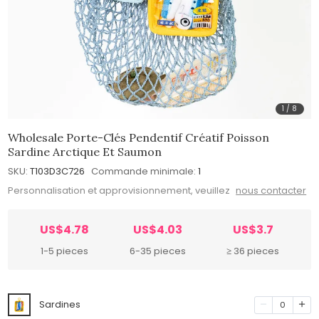
1
/
8
Wholesale Porte-Clés Pendentif Créatif Poisson
Sardine Arctique Et Saumon
SKU:
T103D3C726
Commande minimale:
1
Personnalisation et approvisionnement, veuillez
nous contacter
US$4.78
US$4.03
US$3.7
1-5 pieces
6-35 pieces
≥ 36 pieces
Sardines
0