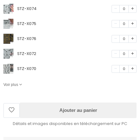
STZ-X074
0
STZ-X075
0
STZ-X076
0
STZ-X072
0
STZ-X070
0
Voir plus
Ajouter au panier
Détails et images disponibles en téléchargement sur PC