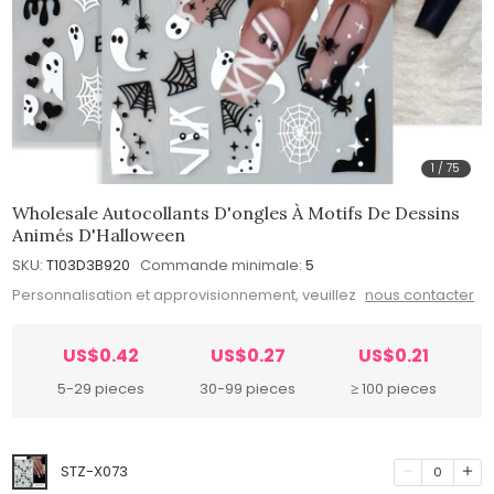
1
/
75
Wholesale Autocollants D'ongles À Motifs De Dessins
Animés D'Halloween
SKU:
T103D3B920
Commande minimale:
5
Personnalisation et approvisionnement, veuillez
nous contacter
US$0.42
US$0.27
US$0.21
5-29 pieces
30-99 pieces
≥ 100 pieces
STZ-X073
0