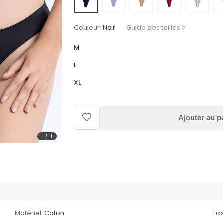
Couleur:
Noir
Guide des tailles
M
L
XL
Ajouter au p
1
/
11
Matériel:
Coton
Tis