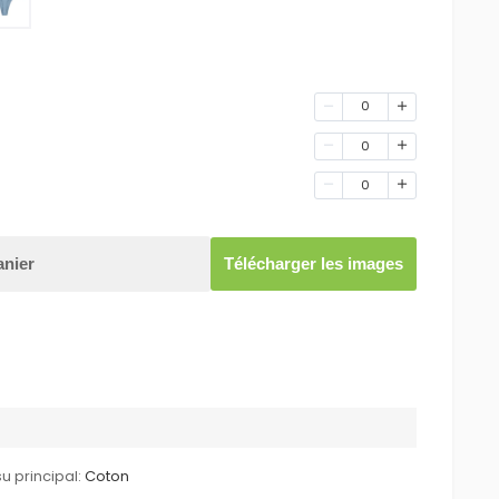
0
0
0
anier
Télécharger les images
su principal:
Coton