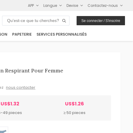
APP
Langue
Devise
Contactez-nous
Se connecter / S'inscrire
SON
PAPETERIE
SERVICES PERSONNALISÉS
on Respirant Pour Femme
lez
nous contacter
US$1.32
US$1.26
6-49 pieces
≥ 50 pieces