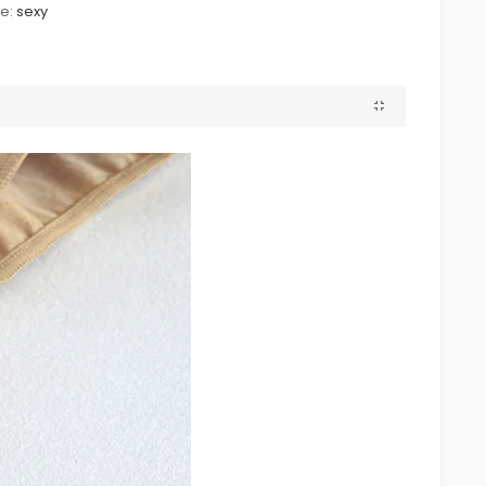
le:
sexy