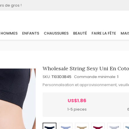
rs de gros !
HOMMES
ENFANTS
CHAUSSURES
BEAUTÉ
FAIRE LA FÊTE
MAI
Wholesale String Sexy Uni En Cot
SKU:
T103D3B45
Commande minimale:
1
Personnalisation et approvisionnement, veuil
US$1.86
1-5 pieces