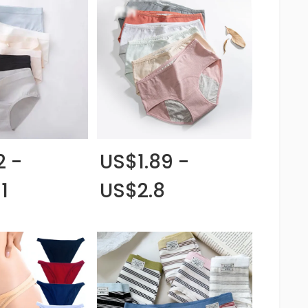
2 -
US$1.89 -
1
US$2.8