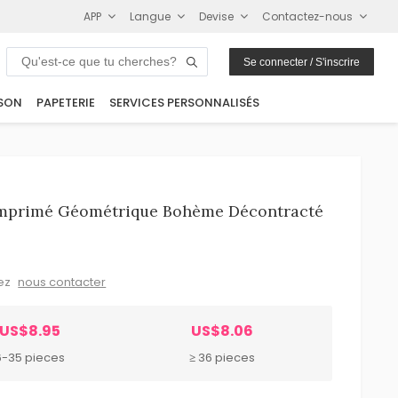
APP
Langue
Devise
Contactez-nous
Se connecter / S'inscrire
SON
PAPETERIE
SERVICES PERSONNALISÉS
Imprimé Géométrique Bohème Décontracté
lez
nous contacter
US$8.95
US$8.06
6-35 pieces
≥ 36 pieces