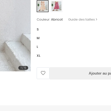
Couleur:
Abricot
Guide des tailles
S
M
L
XL
1
/
5
Ajouter au p