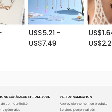
-
US$5.21 -
US$1.6
US$7.49
US$2.2
IONS GÉNÉRALES ET POLITIQUE
PERSONNALISATION
e de confidentialité
Approvisionnement en produits
ons générales
Services personnalisés