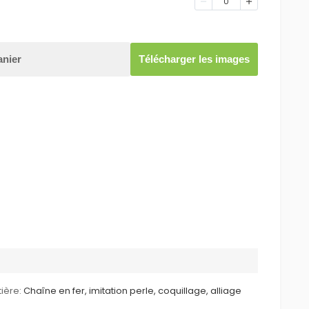
0
anier
Télécharger les images
ière:
Chaîne en fer, imitation perle, coquillage, alliage