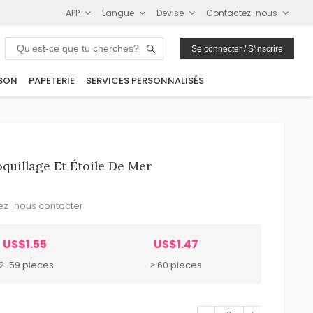
APP
Langue
Devise
Contactez-nous
Se connecter / S'inscrire
SON
PAPETERIE
SERVICES PERSONNALISÉS
quillage Et Étoile De Mer
lez
nous contacter
US$1.55
US$1.47
12-59 pieces
≥ 60 pieces