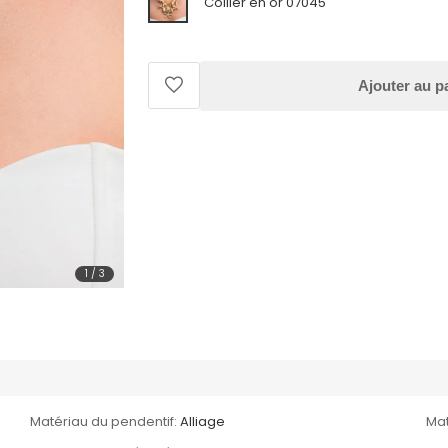
Collier en or 07045
Ajouter au p
1
/
3
Matériau du pendentif:
Alliage
Mat