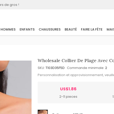
rs de gros !
HOMMES
ENFANTS
CHAUSSURES
BEAUTÉ
FAIRE LA FÊTE
MAI
Wholesale Collier De Plage Avec Co
SKU:
T103D35F5D
Commande minimale:
2
Personnalisation et approvisionnement, veuil
US$1.86
2-11 pieces