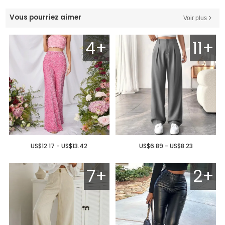
Vous pourriez aimer
Voir plus
4+
11+
US$12.17 - US$13.42
US$6.89 - US$8.23
7+
2+