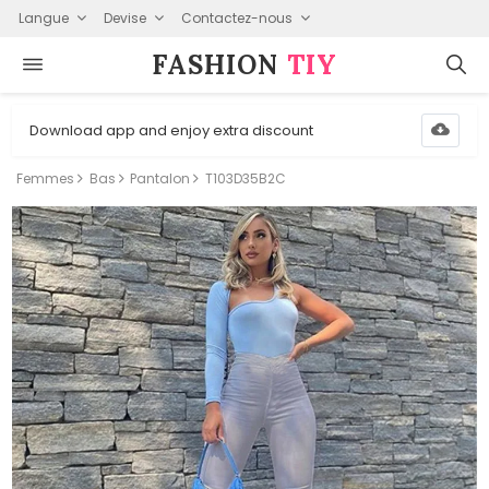
Langue
Devise
Contactez-nous
FASHION⁠
TIY
Download app and enjoy extra discount
Femmes
Bas
Pantalon
T103D35B2C