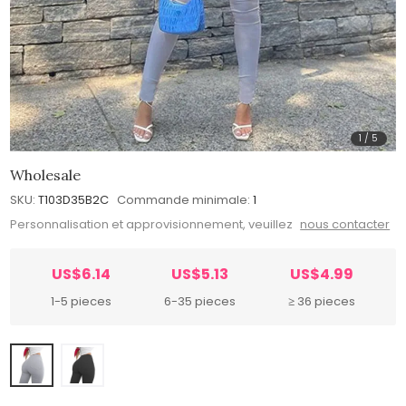
1
/
5
Wholesale
SKU:
T103D35B2C
Commande minimale:
1
Personnalisation et approvisionnement, veuillez
nous contacter
US$6.14
US$5.13
US$4.99
1-5 pieces
6-35 pieces
≥ 36 pieces