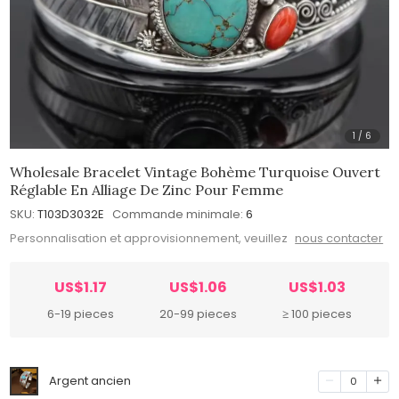
1
/
6
Wholesale Bracelet Vintage Bohème Turquoise Ouvert
Réglable En Alliage De Zinc Pour Femme
SKU:
T103D3032E
Commande minimale:
6
Personnalisation et approvisionnement, veuillez
nous contacter
US$1.17
US$1.06
US$1.03
6-19 pieces
20-99 pieces
≥ 100 pieces
Argent ancien
0