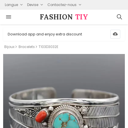
Langue
Devise
Contactez-nous
FASHION⁠
TIY
Download app and enjoy extra discount
Bijoux
Bracelets
T103D3032E