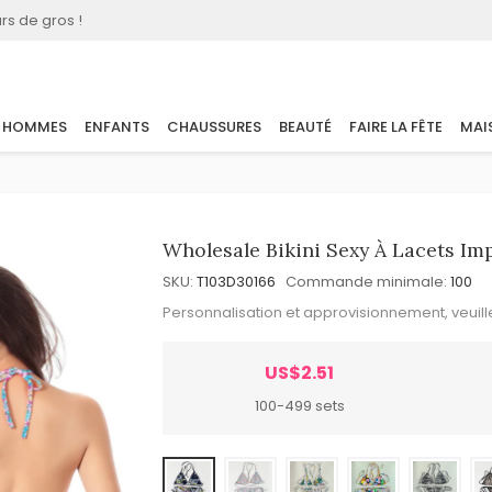
rs de gros !
HOMMES
ENFANTS
CHAUSSURES
BEAUTÉ
FAIRE LA FÊTE
MAI
Wholesale Bikini Sexy À Lacets Im
SKU:
T103D30166
Commande minimale:
100
Personnalisation et approvisionnement, veuil
US$2.51
100-499 sets