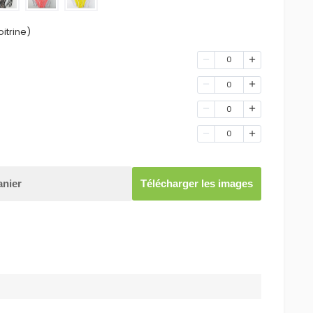
itrine)
0
0
0
0
anier
Télécharger les images