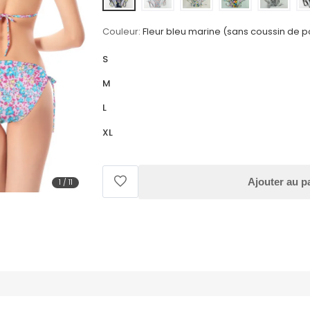
Couleur:
Fleur bleu marine (sans coussin de po
S
M
L
XL
Ajouter au p
1
/
11