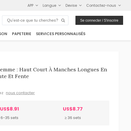
APP
Langue
Devise
Contactez-nous
Se connecter / S'inscrire
SON
PAPETERIE
SERVICES PERSONNALISÉS
Femme : Haut Court À Manches Longues En
ute Et Fente
lez
nous contacter
US$8.91
US$8.77
6-35 sets
≥ 36 sets