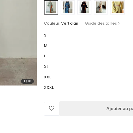
Couleur:
Vert clair
Guide des tailles
S
M
L
XL
XXL
1
/
10
XXXL
Ajouter au p