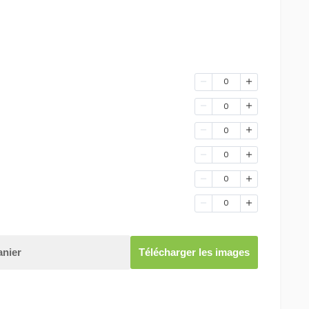
0
0
0
0
0
0
anier
Télécharger les images